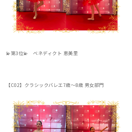
💫第3位💫 ベネディクト 恵美里
【C02】クラシックバレエ7歳～8歳 男女部門