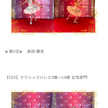
💫第3位💫 髙田 優杏
【C03】クラシックバレエ9歳～10歳 女性部門