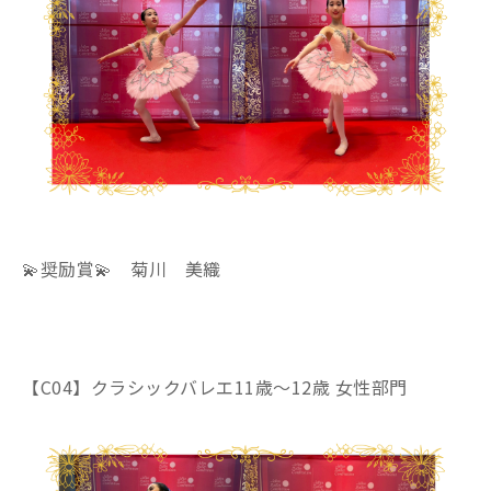
💫奨励賞💫 菊川 美織
【C04】クラシックバレエ11歳～12歳 女性部門