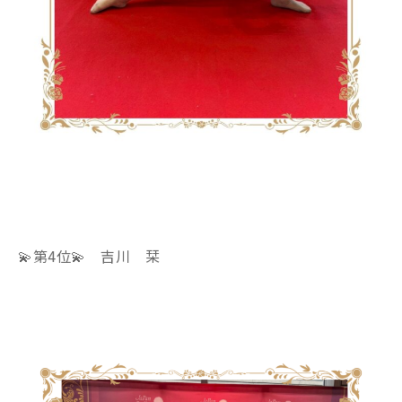
💫第4位💫 吉川 栞