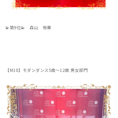
💫第9位💫 森山 侑華
【M10】モダンダンス5歳～12歳 男女部門