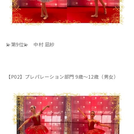
💫第9位💫 中村 凪紗
【P02】プレパレーション部門 9歳～12歳（男女）