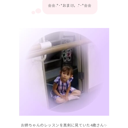
🌼🌼.°･*おまけ。.*･°🌼🌼
お姉ちゃんのレッスンを真剣に見ていた4歳さん✨