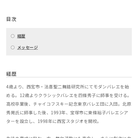
目次
○
経歴
○
メッセージ
経歴
4歳より、西宮市・法喜聖二舞踏研究所にてモダンバレエを始
める。12歳よりクラシックバレエを四條秀子に師事を受ける。
高校卒業後、チャイコフスキー記念東京バレエ団に入団。北原
秀晃氏に師事した後、1993年、宝塚市に東條裕子バレエシア
ターを設立し、1998年に西宮スタジオを開校。